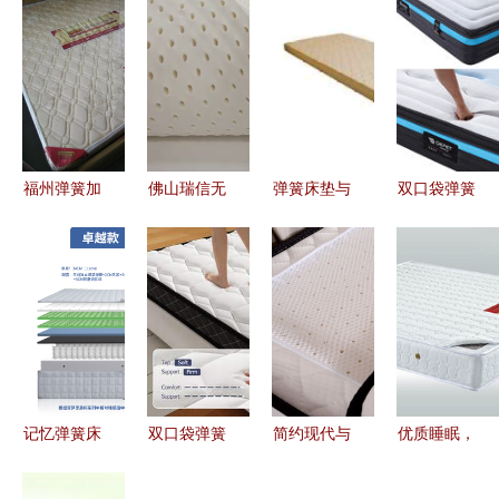
福州弹簧加
佛山瑞信无
弹簧床垫与
双口袋弹簧
棕床垫批发
纺布 记忆
记忆弹簧床
与记忆弹簧
批量采购的
弹簧床垫的
垫 舒适与
床垫的完美
经济与质量
核心伙伴与
支撑的完美
结合 睡眠
双赢之选
产业链接桥
融合
品质的革命
记忆弹簧床
双口袋弹簧
简约现代与
优质睡眠，
垫分解图解
床垫与记忆
极致舒适
从一张好床